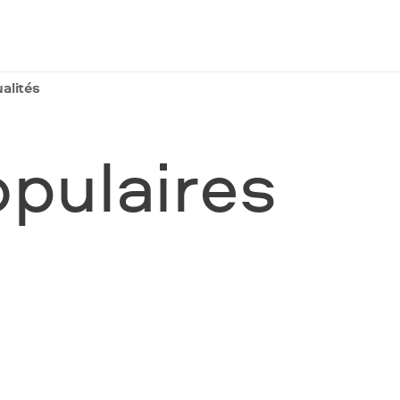
alités
opulaires